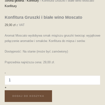
Strona główna
/
Konfitury
/ Konfitura Gruszki i białe wino Moscato
Konfitury
Konfitura Gruszki i białe wino Moscato
29,00
zł
z VAT
Aromat Moscato wydobywa smak miąższu gruszki tworząc wyjątkowe
połączenie aromatów i smaków. Konfitura do mięsa i serów.
Dostępność:
Na stanie (może być zamówiony)
Poprzednia najniższa cena:
29,00
zł
.
-
+
DODAJ DO KOSZYKA