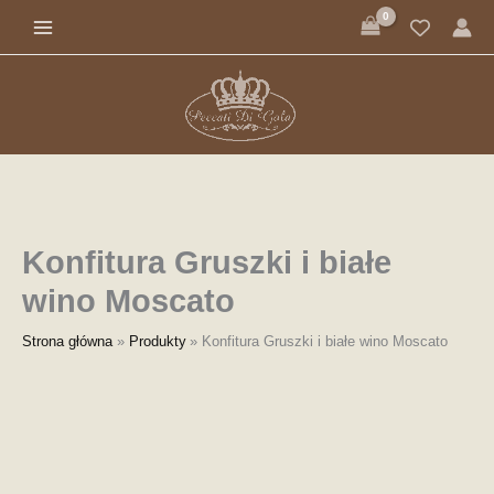
ilość
Przejdź
Konfitura
do
Gruszki
treści
i
białe
wino
Moscato
Konfitura Gruszki i białe
wino Moscato
Strona główna
Produkty
Konfitura Gruszki i białe wino Moscato