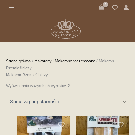
Przejdź
Posortowane
do
według
treści
popularności
Strona główna
/
Makarony i Makarony faszerowane
/ Makaron
Rzemieślniczy
Makaron Rzemieślniczy
Wyświetlanie wszystkich wyników: 2