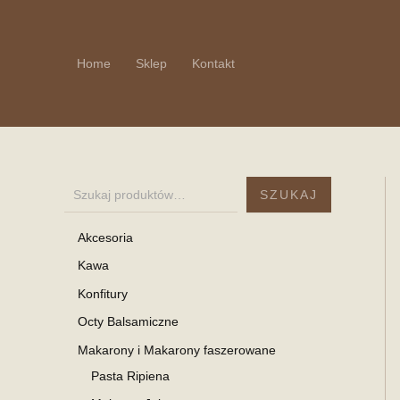
Przejdź
do
treści
Home
Sklep
Kontakt
SZUKAJ
Akcesoria
Kawa
Konfitury
Octy Balsamiczne
Makarony i Makarony faszerowane
Pasta Ripiena