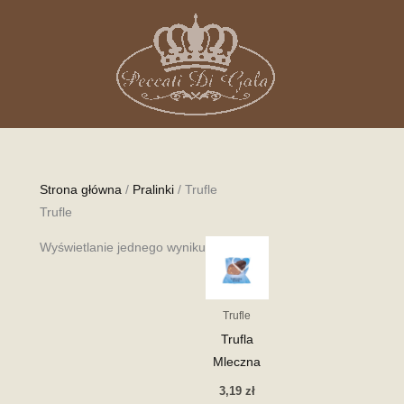
Strona główna
/
Pralinki
/ Trufle
Trufle
Wyświetlanie jednego wyniku
Trufle
Trufla
Mleczna
3,19
zł