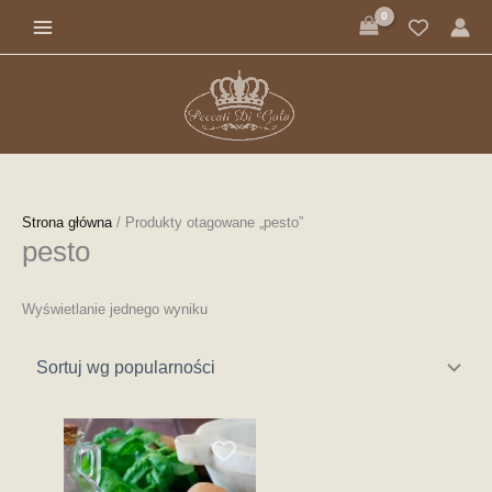
Przejdź
do
treści
Strona główna
/ Produkty otagowane „pesto”
pesto
Wyświetlanie jednego wyniku