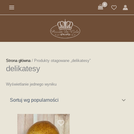
Przejdź
do
treści
Strona główna
/ Produkty otagowane „delikatesy”
delikatesy
Wyświetlanie jednego wyniku