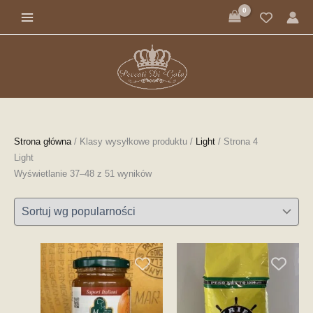
Przejdź
Posortowane
do
według
treści
popularności
Strona główna
/ Klasy wysyłkowe produktu /
Light
/ Strona 4
Light
Wyświetlanie 37–48 z 51 wyników