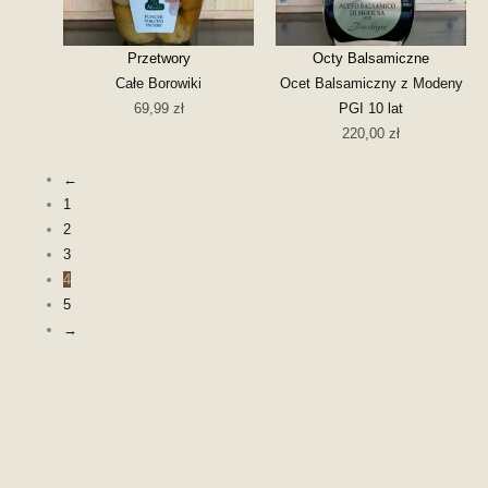
Przetwory
Octy Balsamiczne
Całe Borowiki
Ocet Balsamiczny z Modeny
69,99
zł
PGI 10 lat
220,00
zł
←
1
2
3
4
5
→